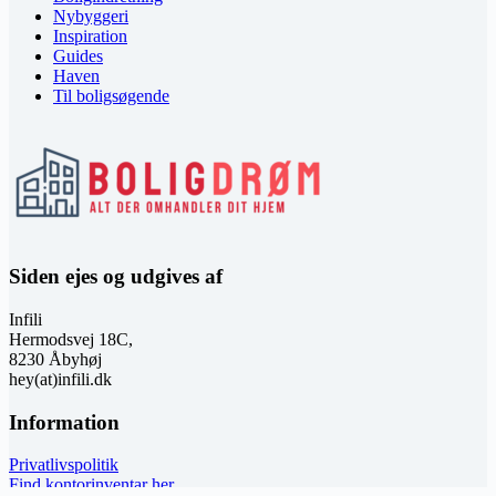
Nybyggeri
Inspiration
Guides
Haven
Til boligsøgende
Siden ejes og udgives af
Infili
Hermodsvej 18C,
8230 Åbyhøj
hey(at)infili.dk
Information
Privatlivspolitik
Find kontorinventar her