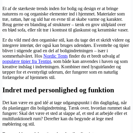
Et af de stærkeste trends inden for bolig og design er at bringe
naturens ro og organiske elementer ind i hjemmet. Materialer som
træ, rattan, hør og uld har en evne til at skabe varme og karakter.
Brug gerne en blanding af strukturer – tænk en grov uldplaid over
en blød sofa, eller råt træ i kontrast til glaskunst og keramiske vaser.
Er du vild med den organiske stil, kan du tage det et skridt videre og
integrere interiør, der også kan bruges udendørs. Eventtelte og tipier
bliver i stigende grad en del af boligindretningen – især i
sommerhalvåret. Hos
Nordic Tents
finder du et bredt udvalg af
populære tipier fra Tentipi
, som både kan anvendes i haven og som
kreative indslag i indretningen. Kombiner med lysguirlander og
tæpper for et eventyrligt uderum, der fungerer som en naturlig
forlængelse af hjemmets stil.
Indret med personlighed og funktion
Det kan være en god idé at tage udgangspunkt i din dagligdag, når
du planlægger din boligindretning. Tænk over, hvordan rummet skal
fungere: Skal det være et sted at slappe af, et sted at arbejde eller et
multifunktionelt rum? Derefter kan du begynde at lege med
møblering og stil.