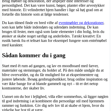
Brug møbler og dekoration, der afspejler dine interesser og
personlighed. Det kan være kunst, bøger, planter eller arvestykker
med historie. Et velindrettet hjem handler i lige så høj grad om at
fortælle din historie som at følge tendenser.
Du kan tilmed finde en bred vifte af
eventmøbler og dekorationer
,
som kan løfte både indendørs og udendørs indretning. De kan
bruges til fester, men også som faste elementer i din bolig, hvis du
ønsker at skabe noget særligt og anderledes. Tænkt kreativt: En
rustik bænk fra et teltsæt kan for eksempel fungere som entrémøbel
med karakter.
Sådan kommer du i gang
Start med ét rum ad gangen, og lav en moodboard med farver,
materialer og stemninger, du holder af. På den måde undgår du at
blive overvældet, og du får mulighed for at eksperimentere og
justere løbende. Besøg genbrugsbutikker, brug online inspiration og
vær ikke bange for at blande gammelt og nyt – tit er det netop
kontrasterne, der skaber liv.
Uanset om du bor i lejlighed, villa eller sommerhus, så ligger nøglen
til god indretning i at kombinere din personlige stil med hjemmets
rammer og funktion. Giv dig selv lov til at skabe et hjem, hvor du
virkelig har lyst til at være.