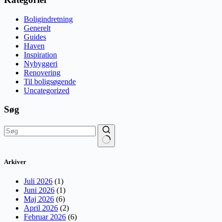
Boligindretning
Generelt
Guides
Haven
Inspiration
Nybyggeri
Renovering
Til boligsøgende
Uncategorized
Søg
Ingen
resultater
Arkiver
Juli 2026
(1)
Juni 2026
(1)
Maj 2026
(6)
April 2026
(2)
Februar 2026
(6)