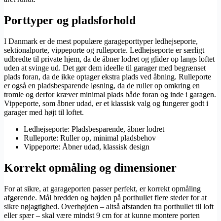
Porttyper og pladsforhold
I Danmark er de mest populære garageporttyper ledhejseporte,
sektionalporte, vippeporte og rulleporte. Ledhejseporte er særligt
udbredte til private hjem, da de åbner lodret og glider op langs loftet
uden at svinge ud. Det gør dem ideelle til garager med begrænset
plads foran, da de ikke optager ekstra plads ved åbning. Rulleporte
er også en pladsbesparende løsning, da de ruller op omkring en
tromle og derfor kræver minimal plads både foran og inde i garagen.
Vippeporte, som åbner udad, er et klassisk valg og fungerer godt i
garager med højt til loftet.
Ledhejseporte: Pladsbesparende, åbner lodret
Rulleporte: Ruller op, minimal pladsbehov
Vippeporte: Åbner udad, klassisk design
Korrekt opmåling og dimensioner
For at sikre, at garageporten passer perfekt, er korrekt opmåling
afgørende. Mål bredden og højden på porthullet flere steder for at
sikre nøjagtighed. Overhøjden – altså afstanden fra porthullet til loft
eller spær – skal være mindst 9 cm for at kunne montere porten