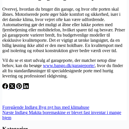
Overvej, hvordan du bruger din garage, og hvor ofte porten skal
åbnes. Motoriserede porte øger både komfort og sikkerhed, især i
det danske klima, hvor vejret ofte kan være udfordrende.
Automatisering gør det muligt at åbne eller lukke porten med
fjernbetjening eller mobiltelefon, hvilket sparer tid og besvær. Priser
på garageporte varierer bredt, fra budgetvenlige modeller til
eksklusive kvalitetsporte. Det er vigtigt at tænke langsigtet, da en
billig løsning ikke altid er den mest holdbare. En kvalitetsport med
god isolering og robust konstruktion giver bedre værdi over tid.
Vil du se et stort udvalg af garageporte, der matcher netop dine
behov, kan du besøge
www.bango.dk/garageporte/
, hvor du finder
alt fra standardløsninger til specialdesignede porte med hurtig
levering og professionel rådgivning.
Foregående
Indlæg
Byg nyt hus med klimahuse
Næste
Indlæg
Makita boremaskine er blevet fast inventar i mange
hjem
Kategorier