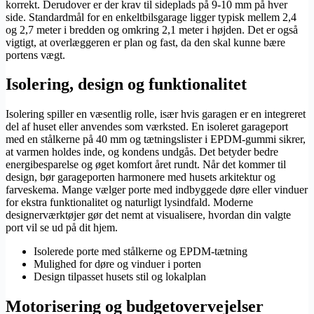
korrekt. Derudover er der krav til sideplads på 9-10 mm på hver
side. Standardmål for en enkeltbilsgarage ligger typisk mellem 2,4
og 2,7 meter i bredden og omkring 2,1 meter i højden. Det er også
vigtigt, at overlæggeren er plan og fast, da den skal kunne bære
portens vægt.
Isolering, design og funktionalitet
Isolering spiller en væsentlig rolle, især hvis garagen er en integreret
del af huset eller anvendes som værksted. En isoleret garageport
med en stålkerne på 40 mm og tætningslister i EPDM-gummi sikrer,
at varmen holdes inde, og kondens undgås. Det betyder bedre
energibesparelse og øget komfort året rundt. Når det kommer til
design, bør garageporten harmonere med husets arkitektur og
farveskema. Mange vælger porte med indbyggede døre eller vinduer
for ekstra funktionalitet og naturligt lysindfald. Moderne
designerværktøjer gør det nemt at visualisere, hvordan din valgte
port vil se ud på dit hjem.
Isolerede porte med stålkerne og EPDM-tætning
Mulighed for døre og vinduer i porten
Design tilpasset husets stil og lokalplan
Motorisering og budgetovervejelser